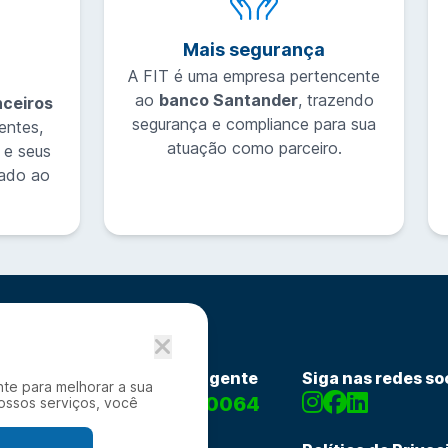
Mais segurança
A FIT é uma empresa pertencente
ao
banco Santander
, trazendo
nceiros
segurança e compliance para sua
entes,
atuação como parceiro.
 e seus
cado ao
Fale com a gente
Siga nas redes so
e para melhorar a sua
0800 600 0064
nossos serviços, você