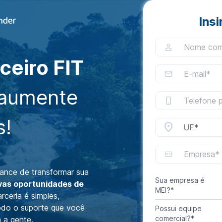
Ins
ceiro FIT
aumente
s!
location_on
ance de transformar sua
Sua empresa é
vas oportunidades de
MEI?*
ceria é simples,
odo o suporte que você
Possui equipe
comercial?*
 a gente.